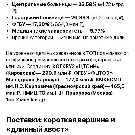
Центральные больницы — 35,58%
(≈1,72 млрд
₽);
Городские больницы — 26,98%
(≈1,30 млрд ₽);
ФГБУ — 17,88%
(≈864,3 млн ₽);
Медицинские университеты — 5,77%
;
Прочие категории — меньшие, но заметные доли.
На уровне отдельных заказчиков в ТОП поднимаются
профильные региональные центры и федеральные
клиники. Среди них:
КОГКБУЗ «ЦТОиН»
(Кировская) — 299,9 млн ₽
,
ФГБУ «ФЦТОЭ»
Минздрава (Барнаул) — 177,0 млн ₽
,
КМКБСМП
им. Н.С. Карповича (Красноярский край) — 165,5
млн ₽
,
НМИЦ ТО им. Н.Н. Приорова (Москва) —
155,2 млн ₽
и др.
Поставки: короткая вершина и
«длинный хвост»