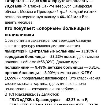
Татарстан — 72,09 млн ₽
,
Иркутская область —
70,24 млн ₽
, а также Санкт-Петербург, Самарская
область, Москва и Приморский край. Каждый из этих
регионов перешагнул планку в
46–102 млн ₽
за
девять месяцев.
Кто покупает: «опорные» больницы и
поликлиники
Срез по типам заказчиков подтверждает базовую
клиентоструктуру клинико-диагностических
лабораторий:
центральные больницы — 33,10%
и
городские больницы — 23,22%
вместе дают свыше
половины объёма (≈
56,32%
). Дальше идут
поликлиники — 9,49%
,
детские больницы — 6,31%
,
прочие больницы — 3,90%
; заметна доля
ФГБУ
(3,55%)
и профильных диспансеров. Это классическая
«госпитальная» картина, где рутинные панели
гематологии — ежедневная потребность.
В ТОП-заказчиках выделяются:
—
ГБУЗ «ДГКБ г. Краснодара»
—
43,37 млн ₽
;