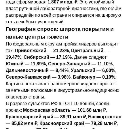
года сформировал
1,807 млрд. ₽
. Это устойчивый
пласт рутинной лабораторной диагностики, где объём
распределён по всей стране и опирается на широкую
сеть лечебных учреждений.
География спроса: широта покрытия и
явные центры тяжести
По федеральным округам тройка лидеров выглядит
так:
Приволжский — 21,23%
,
Центральный —
19,47%
,
Сибирский — 17,19%
. Далее следуют
Южный — 11,89%
,
Северо-Западный — 11,10%
,
Дальневосточный — 8,44%
,
Уральский — 6,60%
,
Северо-Кавказский — 3,98%
,
Байконур — 0,10%
.
Картина показывает равномерное «ядро» спроса с
заметными полюсами в индустриально-медицинских
кластерах страны.
В разрезе субъектов РФ в ТОП-10 вошли, среди
прочих:
Московская область — 101,68 млн ₽
,
Краснодарский край — 89,91 млн ₽
,
Башкортостан
— 85,82 млн ₽
,
Красноярский край — 79,28 млн ₽
,