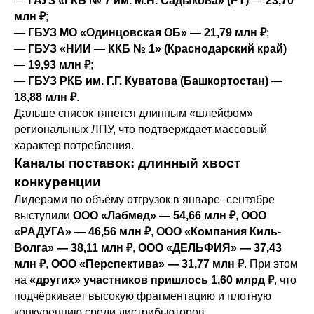
—
ГАУЗ «ГКБ № 7 им. М.Н. Садыкова» (РТ)
—
23,70
млн ₽
;
—
ГБУЗ МО «Одинцовская ОБ»
—
21,79 млн ₽
;
—
ГБУЗ «НИИ — ККБ № 1» (Краснодарский край)
—
19,93 млн ₽
;
—
ГБУЗ РКБ им. Г.Г. Куватова (Башкортостан)
—
18,88 млн ₽
.
Дальше список тянется длинным «шлейфом»
региональных ЛПУ, что подтверждает массовый
характер потребления.
Каналы поставок: длинный хвост
конкуренции
Лидерами по объёму отгрузок в январе–сентябре
выступили
ООО «Лабмед» — 54,66 млн ₽
,
ООО
«РАДУГА» — 46,56 млн ₽
,
ООО «Компания Киль-
Волга» — 38,11 млн ₽
,
ООО «ДЕЛЬФИЯ» — 37,43
млн ₽
,
ООО «Перспектива» — 31,77 млн ₽
. При этом
на
«других» участников пришлось 1,60 млрд ₽
, что
подчёркивает высокую фрагментацию и плотную
конкуренцию среди дистрибьюторов.