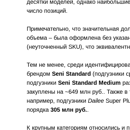
десятки моделей, однако наибольши
число позиций.
Примечательно, что значительная дол
объема – была оформлена без указа
(неуточненный SKU), что эквивалент
Тем не менее, среди идентифициров
брендом
Seni Standard
(подгузники с
подгузники
Seni Standard Medium
раз
закуплены на ~649 млн руб.. Также 
например, подгузники
Dailee
Super Pl
порядка
305 млн руб.
.
К крупным категориям относились и п