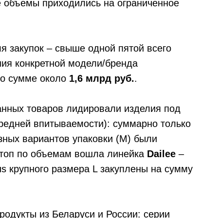
е объемы приходились на ограниченное
я закупок – свыше одной пятой всего
ния конкретной модели/бренда
но сумме около
1,6 млрд руб.
.
анных товаров лидировали изделия под
редней впитываемости): суммарно только
ных вариантов упаковки (M) были
в топ по объемам вошла линейка
Dailee
–
us крупного размера L закуплены на сумму
родукты из Беларуси и России: серии