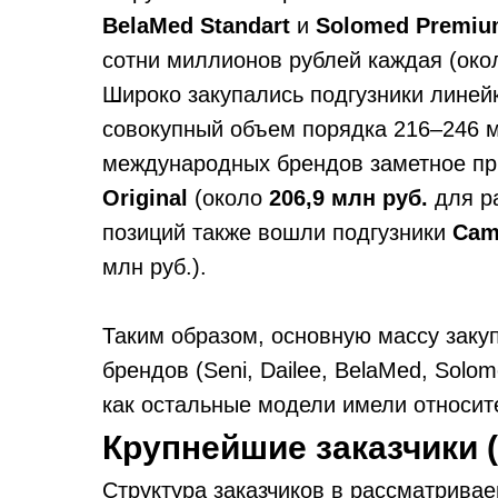
BelaMed Standart
и
Solomed Premi
сотни миллионов рублей каждая (око
Широко закупались подгузники лине
совокупный объем порядка 216–246 м
международных брендов заметное пр
Original
(около
206,9 млн руб.
для ра
позиций также вошли подгузники
Cami
млн руб.).
Таким образом, основную массу заку
брендов (Seni, Dailee, BelaMed, Solom
как остальные модели имели относи
Крупнейшие заказчики 
Структура заказчиков в рассматривае