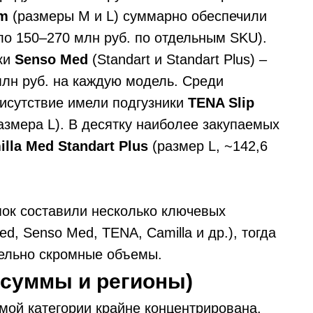
um
(размеры M и L) суммарно обеспечили
ло 150–270 млн руб. по отдельным SKU).
йки
Senso Med
(Standart и Standart Plus) –
лн руб. на каждую модель. Среди
исутствие имели подгузники
TENA Slip
змера L). В десятку наиболее закупаемых
lla Med Standart Plus
(размер L, ~142,6
пок составили несколько ключевых
ed, Senso Med, TENA, Camilla и др.), тогда
тельно скромные объемы.
(суммы и регионы)
мой категории крайне концентрирована.