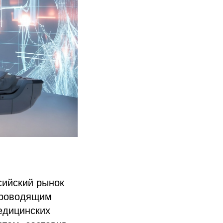
сийский рынок
проводящим
едицинских