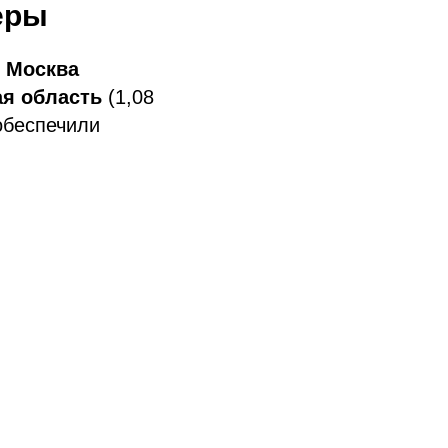
еры
о
Москва
ая область
(1,08
 обеспечили