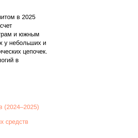
итом в 2025
счет
нтрам и южным
х у небольших и
ических цепочек.
огий в
в (2024–2025)
х средств