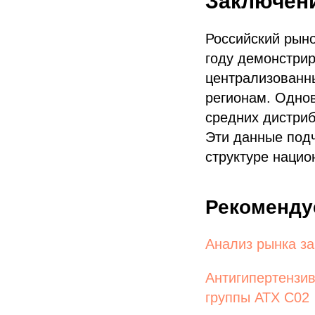
Заключен
Российский рын
году демонстрир
централизованн
регионам. Однов
средних дистриб
Эти данные подч
структуре нацио
Рекоменду
Анализ рынка за
Антигипертензив
группы АТХ C02