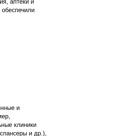
я, аптеки и
в обеспечили
онные и
мер,
ьные клиники
спансеры и др.),