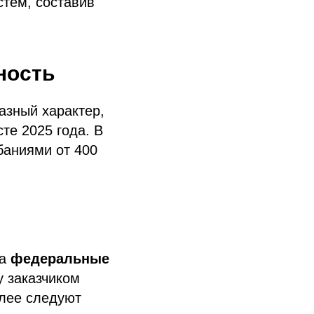
тем, составив
ность
азный характер,
те 2025 года. В
баниями от 400
на
федеральные
у заказчиком
алее следуют