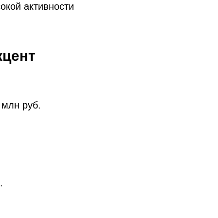
окой активности
кцент
млн руб.
.